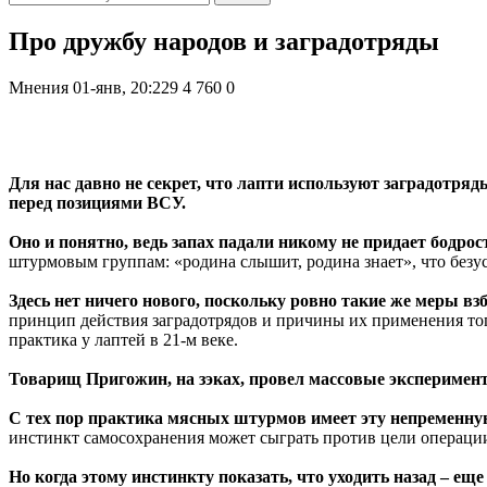
Про дружбу народов и заградотряды
Мнения
01-янв, 20:229
4 760
0
Для нас давно не секрет, что лапти используют заградотря
перед позициями ВСУ.
Оно и понятно, ведь запах падали никому не придает бодрос
штурмовым группам: «родина слышит, родина знает», что безу
Здесь нет ничего нового, поскольку ровно такие же меры в
принцип действия заградотрядов и причины их применения тогд
практика у лаптей в 21-м веке.
Товарищ Пригожин, на зэках, провел массовые эксперименты 
С тех пор практика мясных штурмов имеет эту непременн
инстинкт самосохранения может сыграть против цели операци
Но когда этому инстинкту показать, что уходить назад – еще