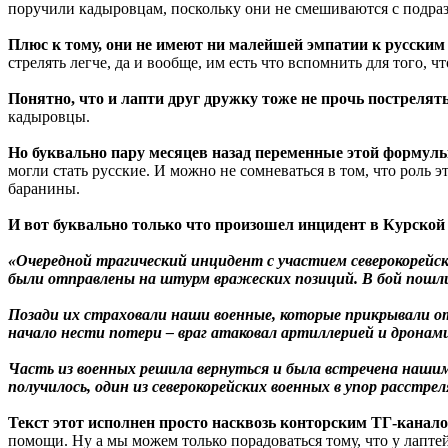
поручили кадыровцам, поскольку они не смешиваются с подраз
Плюс к тому, они не имеют ни малейшей эмпатии к русским
стрелять легче, да и вообще, им есть что вспомнить для того, ч
Понятно, что и лапти друг дружку тоже не прочь пострелять
кадыровцы.
Но буквально пару месяцев назад переменные этой формулы
могли стать русские. И можно не сомневаться в том, что роль 
баранины.
И вот буквально только что произошел инцидент в Курской 
«Очередной трагический инцидент с участием северокорейс
были отправлены на штурм вражеских позиций. В бой пошли
Позади их страховали наши военные, которые прикрывали от
начало нести потери – враг атаковал артиллерией и дронам
Часть из военных решила вернуться и была встречена нашим
получилось, один из северокорейских военных в упор расстр
Текст этот исполнен просто насквозь конторским ТГ-канал
помощи. Ну а мы можем только порадоваться тому, что у лаптей