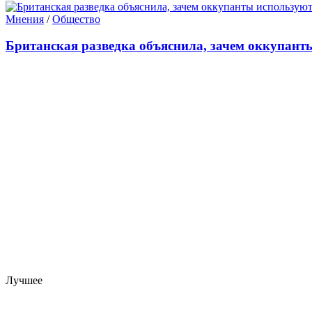
Мнения
/
Общество
Британская разведка объяснила, зачем оккупант
Лучшее