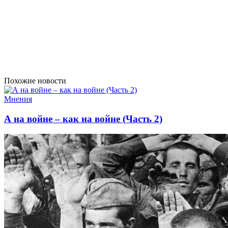
Похожие новости
Мнения
А на войне – как на войне (Часть 2)