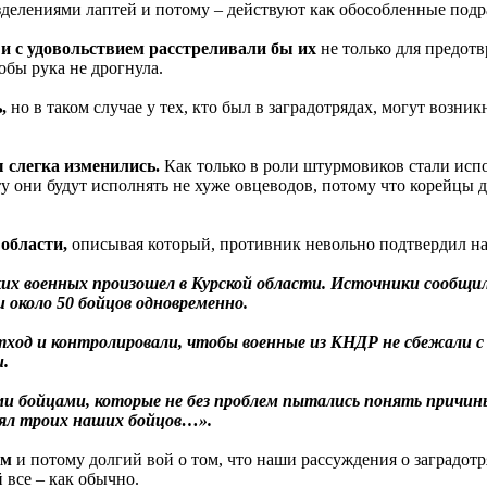
делениями лаптей и потому – действуют как обособленные подра
 и с удовольствием расстреливали бы их
не только для предотв
тобы рука не дрогнула.
,
но в таком случае у тех, кто был в заградотрядах, могут возни
 слегка изменились.
Как только в роли штурмовиков стали испо
эту они будут исполнять не хуже овцеводов, потому что корейцы 
области,
описывая который, противник невольно подтвердил нали
ких военных произошел в Курской области. Источники сообщи
 около 50 бойцов одновременно.
ход и контролировали, чтобы военные из КНДР не сбежали с п
и.
и бойцами, которые не без проблем пытались понять причины
елял троих наших бойцов…».
ом
и потому долгий вой о том, что наши рассуждения о заградот
 все – как обычно.