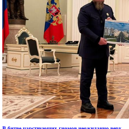
В битве царствующих гномов неожиданно верх