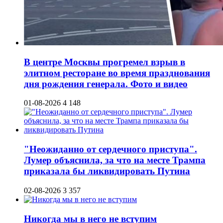
В центре Москвы прогремел взрыв в
элитном ресторане во время празднования
дня рождения генерала. Фото и видео
01-08-2026
4 148
"Неожиданно от сердечного приступа".
Лумер объяснила, за что на месте Трампа
приказала бы ликвидировать Путина
02-08-2026
3 357
Никогда мы в него не вступим