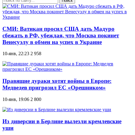
Поиск
СМИ: Ватикан просил США дать Мадуро
сбежать в РФ, убеждая, что Москва покинет
Венесуэлу в обмен на успех в Украине
10-янв, 22:23
2 958
Правящие дураки хотят войны в Европе:
Медведев пригрозил ЕС «Орешником»
10-янв, 19:06
2 800
Из диверсии в Берлине вылезли кремлевские
уши