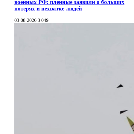
военных РФ: пленные заявили о больших
потерях и нехватке людей
03-08-2026
3 049