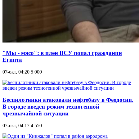
"Мы - мясо": в плен ВСУ попал гражданин
Египта
07-окт, 04:20
5 000
Беспилотники атаковали нефтебазу в Феодосии.
В городе введен режим техногенной
чрезвычайной ситуации
07-окт, 04:17
4 550