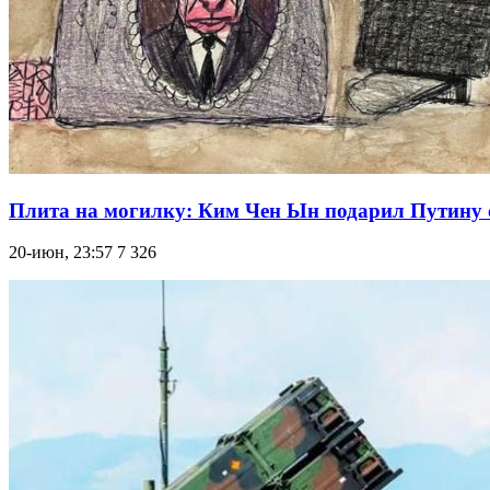
Плита на могилку: Ким Чен Ын подарил Путину
20-июн, 23:57
7 326