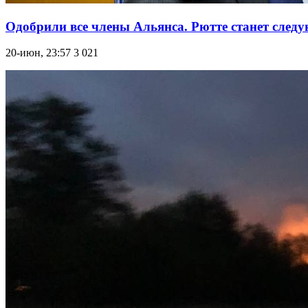
Одобрили все члены Альянса. Рютте станет следу
20-июн, 23:57
3 021