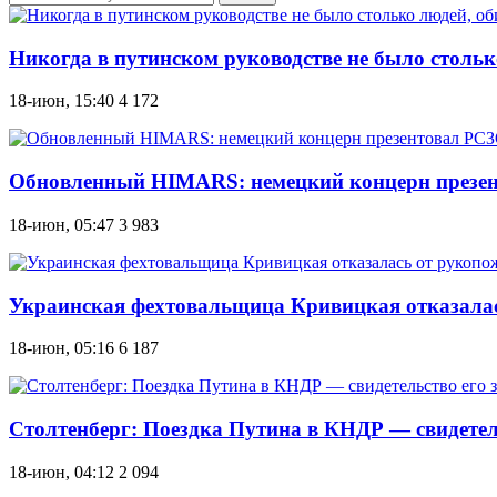
Никогда в путинском руководстве не было столь
18-июн, 15:40
4 172
Обновленный HIMARS: немецкий концерн презе
18-июн, 05:47
3 983
Украинская фехтовальщица Кривицкая отказалась
18-июн, 05:16
6 187
Столтенберг: Поездка Путина в КНДР — свидетел
18-июн, 04:12
2 094