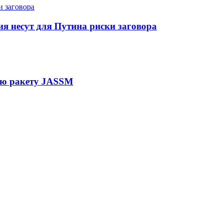
я несут для Путина риски заговора
ую ракету JASSM