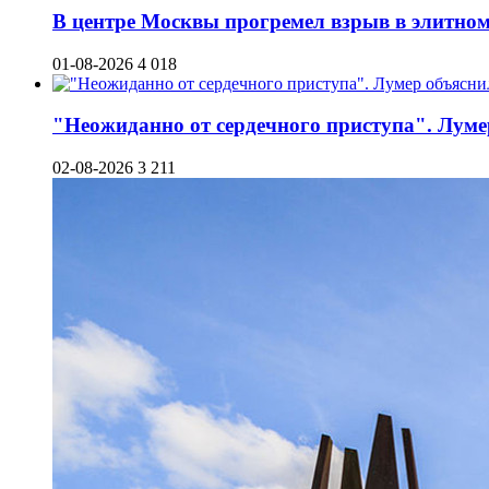
В центре Москвы прогремел взрыв в элитном 
01-08-2026
4 018
"Неожиданно от сердечного приступа". Луме
02-08-2026
3 211