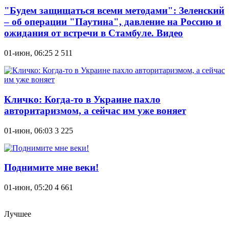
"Будем защищаться всеми методами": Зеленский
– об операции "Паутина", давление на Россию и
ожидания от встречи в Стамбуле. Видео
01-июн, 06:25
2 511
Кличко: Когда-то в Украине пахло
авторитаризмом, а сейчас им уже воняет
01-июн, 06:03
3 225
Поднимите мне веки!
01-июн, 05:20
4 661
Лучшее