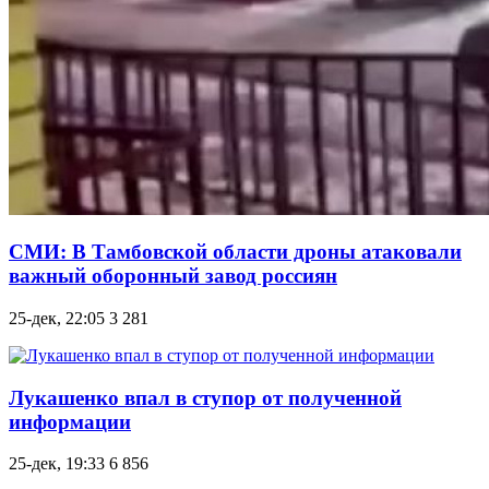
СМИ: В Тамбовской области дроны атаковали
важный оборонный завод россиян
25-дек, 22:05
3 281
Лукашенко впал в ступор от полученной
информации
25-дек, 19:33
6 856