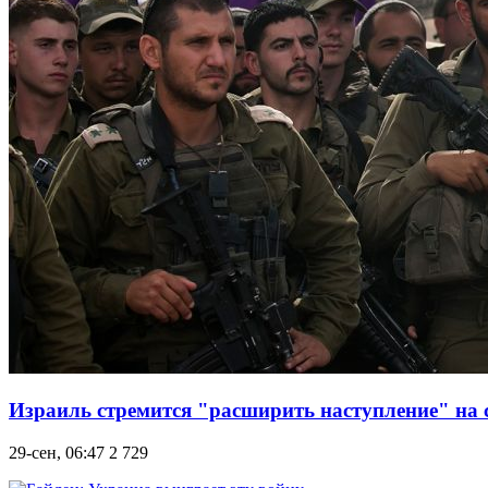
Израиль стремится "расширить наступление" на
29-сен, 06:47
2 729