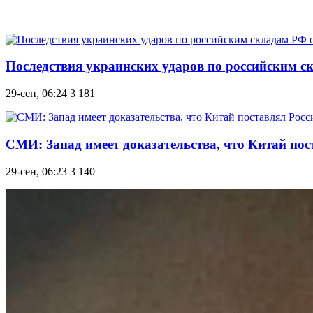
Последствия украинских ударов по российским ск
29-сен, 06:24
3 181
СМИ: Запад имеет доказательства, что Китай по
29-сен, 06:23
3 140