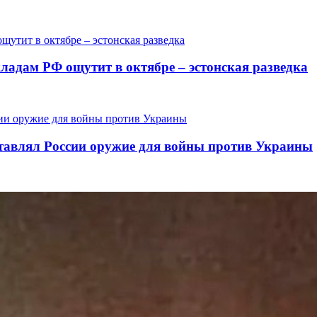
ладам РФ ощутит в октябре – эстонская разведка
ставлял России оружие для войны против Украины