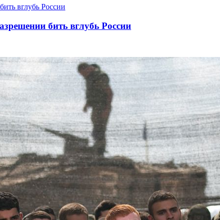
азрешении бить вглубь России