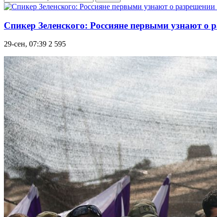
Спикер Зеленского: Россияне первыми узнают о р
29-сен, 07:39
2 595