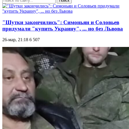
Поиск
"Шутки закончились": Симоньян и Соловьев
придумали "купить Украину", ... но без Львова
26-мар, 21:18
6 507