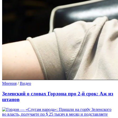
Мнения
/
Видео
Зеленский о словах Гордона про 2-й срок: Аж из
штанов