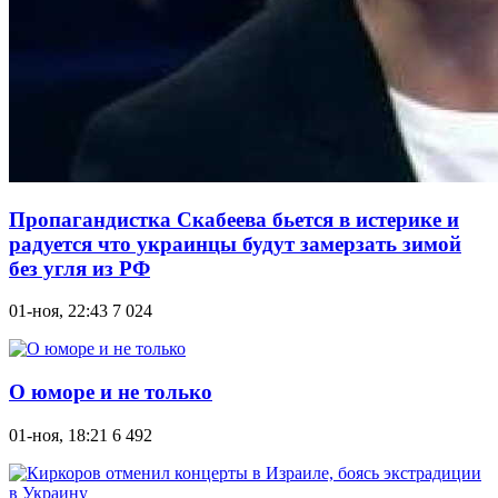
Пропагандистка Скабеева бьется в истерике и
радуется что украинцы будут замерзать зимой
без угля из РФ
01-ноя, 22:43
7 024
О юморе и не только
01-ноя, 18:21
6 492