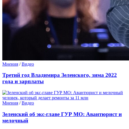
Мнения
/
Видео
Третий год Владимира Зеленского, зима 2022
года и зарплаты
Мнения
/
Видео
Зеленский об экс-главе ГУР МО: Авантюрист и
мелочный