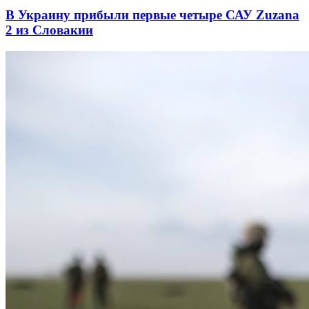
В Украину прибыли первые четыре САУ Zuzana
2 из Словакии