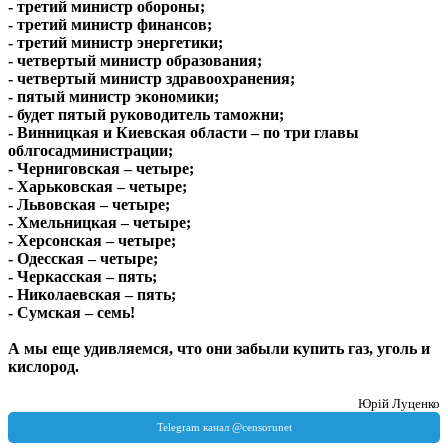
- третий министр обороны;
- третий министр финансов;
- третий министр энергетики;
- четвертый министр образования;
- четвертый министр здравоохранения;
- пятый министр экономики;
- будет пятый руководитель таможни;
- Винницкая и Киевская области – по три главы
облгосадминистрации;
- Черниговская – четыре;
- Харьковская – четыре;
- Львовская – четыре;
- Хмельницкая – четыре;
- Херсонская – четыре;
- Одесская – четыре;
- Черкасская – пять;
- Николаевская – пять;
- Сумская – семь!
А мы еще удивляемся, что они забыли купить газ, уголь и
кислород.
Юрій Луценко