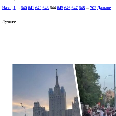
Назад
1
...
640
641
642
643
644
645
646
647
648
...
702
Дальше
Лучшее