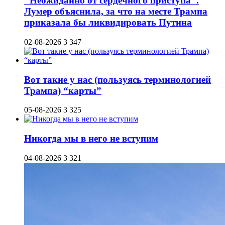
"Неожиданно от сердечного приступа".
Лумер объяснила, за что на месте Трампа
приказала бы ликвидировать Путина
02-08-2026
3 347
Вот такие у нас (пользуясь терминологией
Трампа) “карты”
05-08-2026
3 325
Никогда мы в него не вступим
04-08-2026
3 321