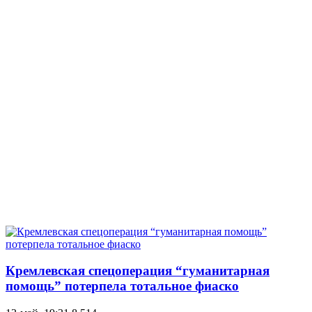
Кремлевская спецоперация “гуманитарная
помощь” потерпела тотальное фиаско