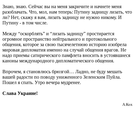
Знаю, знаю. Сейчас вы на меня закричите и начнете меня
разоблачать. Что, мол, нам теперь: Путину задницу лизать, что
ли? Нет, скажу я вам, лизать задницу не нужно никому. И
Путину - в том числе.
Между “оскорблять” и “лизать задницу” простирается
огромное пространство нейтрального и протокольного
общения, которое за свою тысячелетнюю историю изобрела
мировая дипломатия именно на случай общения врагов. Не
надо приемы сатирического памфлета вносить в устоявшиеся
каноны международного дипломатического общения.
Впрочем, я становлюсь брюзгой… Ладно, не буду мешать
вашей радости по поводу униженного Зеленским Пуйла.
Пошел я спать. Утро вечера мудренее.
Слава Украине!
А.Кох