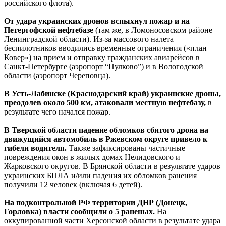
российского флота).
От удара украинских дронов вспыхнул пожар и на
Петергофской нефтебазе
(там же, в Ломоносовском районе
Ленинградской области). Из-за массового налета
беспилотников вводились временные ограничения («план
Ковер») на прием и отправку гражданских авиарейсов в
Санкт-Петербурге (аэропорт “Пулково”) и в Вологодской
области (аэропорт Череповца).
В Усть-Лабинске (Краснодарский край) украинские дроны,
преодолев около 500 км, атаковали местную нефтебазу,
в
результате чего начался пожар.
В Тверской области падение обломков сбитого дрона на
движущийся автомобиль в Ржевском округе привело к
гибели водителя.
Также зафиксированы частичные
повреждения окон в жилых домах Нелидовского и
Жарковского округов. В Брянской области в результате ударов
украинских БПЛА и/или падения их обломков ранения
получили 12 человек (включая 6 детей).
На подконтрольной РФ территории ДНР (Донецк,
Горловка) власти сообщили о 5 раненых.
На
оккупированной части Херсонской области в результате удара