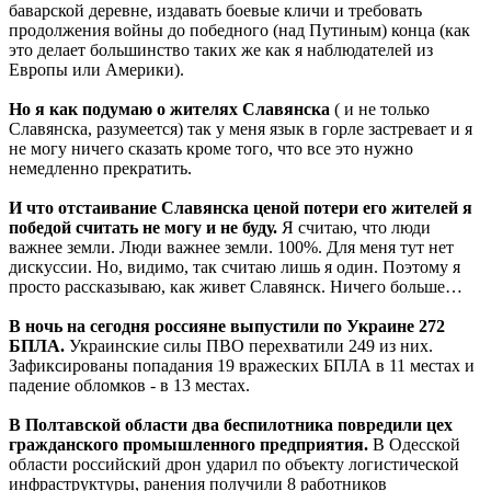
баварской деревне, издавать боевые кличи и требовать
продолжения войны до победного (над Путиным) конца (как
это делает большинство таких же как я наблюдателей из
Европы или Америки).
Но я как подумаю о жителях Славянска
( и не только
Славянска, разумеется) так у меня язык в горле застревает и я
не могу ничего сказать кроме того, что все это нужно
немедленно прекратить.
И что отстаивание Славянска ценой потери его жителей я
победой считать не могу и не буду.
Я считаю, что люди
важнее земли. Люди важнее земли. 100%. Для меня тут нет
дискуссии. Но, видимо, так считаю лишь я один. Поэтому я
просто рассказываю, как живет Славянск. Ничего больше…
В ночь на сегодня россияне выпустили по Украине 272
БПЛА.
Украинские силы ПВО перехватили 249 из них.
Зафиксированы попадания 19 вражеских БПЛА в 11 местах и
падение обломков - в 13 местах.
В Полтавской области два беспилотника повредили цех
гражданского промышленного предприятия.
В Одесской
области российский дрон ударил по объекту логистической
инфраструктуры, ранения получили 8 работников