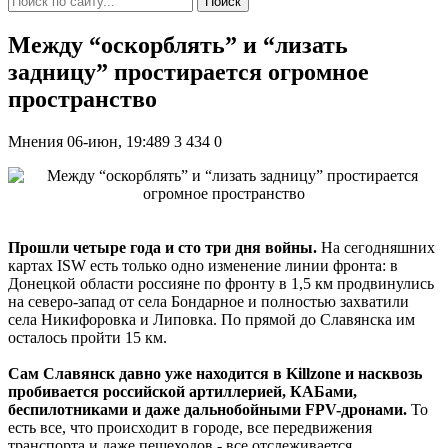
Поиск
Между “оскорблять” и “лизать
задницу” простирается огромное
пространство
Мнения
06-июн, 19:489
3 434
0
Прошли четыре года и сто три дня войны.
На сегодняшних
картах ISW есть только одно изменение линии фронта: в
Донецкой области россияне по фронту в 1,5 км продвинулись
на северо-запад от села Бондарное и полностью захватили
села Никифоровка и Липовка. По прямой до Славянска им
осталось пройти 15 км.
Сам Славянск давно уже находится в Killzone и насквозь
пробивается российской артиллерией, КАБами,
беспилотниками и даже дальнобойными FPV-дронами.
То
есть все, что происходит в городе, все передвижения
транспорта и даже пешеходов - все отслеживается