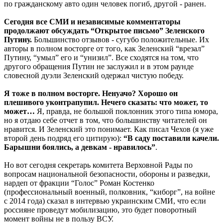
по гражданскому авто один человек погиб, другой - ранен.
Сегодня все СМИ и независимые комментаторы
продолжают обсуждать “Открытое письмо” Зеленского
Путину.
Большинство отзывов - сугубо положительные. Их
авторы в полном восторге от того, как Зеленский “врезал”
Путину, “умыл” его и “унизил”. Все сходятся на том, что
другого обращения Путин не заслужил и в этом раунде
словесной дуэли Зеленский одержал чистую победу.
Я тоже в полном восторге. Ненуачо? Хорошо он
плешивого уконтрапупил. Нечего сказать: что может, то
может…
Я, правда, не большой поклонник этого типа юмора,
но я отдаю себе отчет в том, что большинству читателей он
нравится. И Зеленский это понимает. Как писал Чехов (я уже
второй день подряд его цитирую):
“В саду поставили качели.
Барышни боялись, а девкам - нравилось”
.
Но вот сегодня секретарь комитета Верховной Рады по
вопросам национальной безопасности, обороны и разведки,
нардеп от фракции “Голос” Роман Костенко
(профессиональный военный, полковник, “киборг”, на войне
с 2014 года) сказал в интервью украинским СМИ, что если
россияне проведут мобилизацию, это будет поворотный
момент войны не в пользу ВСУ.