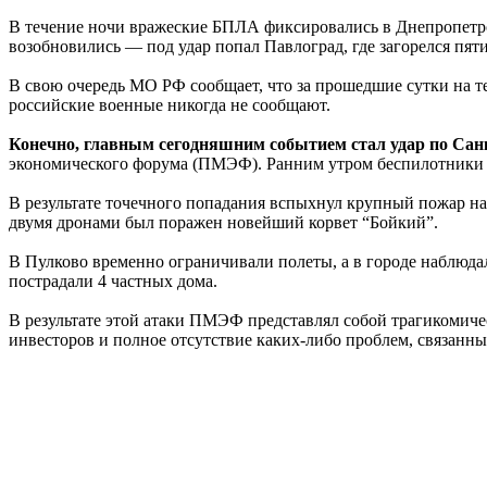
В течение ночи вражеские БПЛА фиксировались в Днепропетров
возобновились — под удар попал Павлоград, где загорелся пя
В свою очередь МО РФ сообщает, что за прошедшие сутки на т
российские военные никогда не сообщают.
Конечно, главным сегодняшним событием стал удар по Сан
экономического форума (ПМЭФ). Ранним утром беспилотники а
В результате точечного попадания вспыхнул крупный пожар на 
двумя дронами был поражен новейший корвет “Бойкий”.
В Пулково временно ограничивали полеты, а в городе наблюда
пострадали 4 частных дома.
В результате этой атаки ПМЭФ представлял собой трагикомичес
инвесторов и полное отсутствие каких-либо проблем, связанн