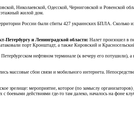
ской, Николаевской, Одесской, Черниговской и Ровенской облас
тиэтажный жилой дом.
ерритории России были сбиты 427 украинских БПЛА. Сколько их 
кт-Петербургу и Ленинградской области:
Налет произошел в п
таковали порт Кронштадт, а также Кировский и Красносельски
Петербургском нефтяном терминале (к вечеру его потушили), а н
лись массовые сбои связи и мобильного интернета. Непосредст
кое зрелище: мероприятие, которое (по замыслу организаторов)
ых с боевыми действиями где-то там далеко, началось на фоне к