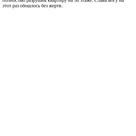
полностью разрушив квартиру на 36 этаже. Слава Богу на
этот раз обошлось без жертв.