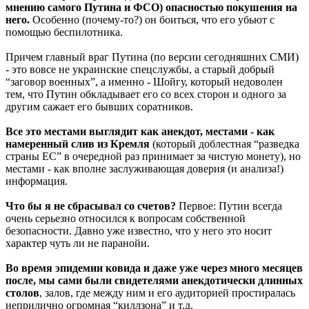
мнению самого Путина и ФСО) опасностью покушения на
него.
Особенно (почему-то?) он боиться, что его убьют с
помощью беспилотника.
Причем главный враг Путина (по версии сегодняшних СМИ)
- это вовсе не украинские спецслужбы, а старый добрый
“заговор военных”, а именно - Шойгу, который недоволен
тем, что Путин обкладывает его со всех сторон и одного за
другим сажает его бывших соратников.
Все это местами выглядит как анекдот, местами - как
намеренный слив из Кремля
(который доблестная “разведка
страны ЕС” в очередной раз принимает за чистую монету), но
местами - как вполне заслуживающая доверия (и анализа!)
информация.
Что бы я не сбрасывал со счетов?
Первое: Путин всегда
очень серьезно относился к вопросам собственной
безопасности. Давно уже известно, что у него это носит
характер чуть ли не паранойи.
Во время эпидемии ковида и даже уже через много месяцев
после, мы сами были свидетелями анекдотически длинных
столов
, залов, где между ним и его аудиторией простиралась
неприлично огромная “киллзона” и т.д.