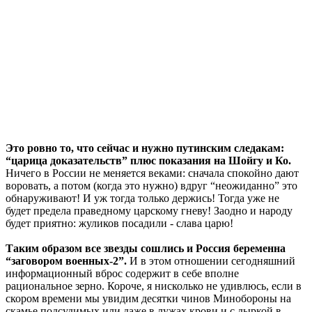
Это ровно то, что сейчас и нужно путинским следакам:
“царица доказательств” плюс показания на Шойгу и Ко.
Ничего в России не меняется веками: сначала спокойно дают
воровать, а потом (когда это нужно) вдруг “неожиданно” это
обнаруживают! И уж тогда только держись! Тогда уже не
будет предела праведному царскому гневу! Заодно и народу
будет приятно: жуликов посадили - слава царю!
Таким образом все звезды сошлись и Россия беременна
“заговором военных-2”.
И в этом отношении сегодняшний
информационный вброс содержит в себе вполне
рациональное зерно. Короче, я нисколько не удивлюсь, если в
скором времени мы увидим десятки чинов Минобороны на
скамье подсудимых или даже в лужах крови и с дыркой в