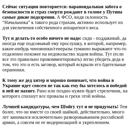
Сейчас ситуация повторяется: параноидальная забота о
безопасности и страх смерти рождают в голове у Путина
самые дикие подозрения.
А ФСО, видя склонность
“Начальника” к такого рода страхам, активно использует их
для увеличения собственного аппаратного веса.
Тут и делать-то особо ничего не надо:
сиди - поддакивай, да
иногда еще подсовывай ему прослушку, в которой, например,
какие-нибудь чиновники/генералы туманно выражают что-то
отдаленно похожее на недовольство ходом войны. Тут (если
все это правильно прокомментировать) легко убедить деда в
том, что это и есть заговор, который вскрыли его бдительные
охранники.
К тому же дед хитер и хорошо понимает, что война в
Украине идет совсем не так как ему бы хотелось и победой
в ней не пахнет.
Рано или поздно нужен будет стрелочник, на
которого спихнут все провалы и грехи этой войны.
Лучшей кандидатуры, чем Шойгу тут и не придумать!
Тем
более, что он вместе со своей шайкой, действительно, много
лет занимался исключительно разворовыванием российской
армии, а совсем не ее модернизацией и укреплением.