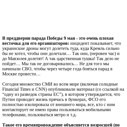
В преддверии парада Победы 9 мая - это очень плохая
весточка для его организаторов:
инцидент показывает, что
украинские дроны могут долететь туда, куда Кремль сильно
бы не хотел, чтобы они долетали… Так они, (неровен час) и
до Мавзолея долетят! А так царственная тушка! Так дело не
пойдет… Мы так не договаривались… Не для того мы
начинали СВО, чтобы через четыре года бояться парад в
Москве провести…
Сегодня множество СМИ во всем мире (включая солидные
Financial Times и CNN) опубликовали материал (со ссылкой на
“одну из разведок страны ЕС”), в котором утверждается, что
Путин проводит жизнь прячась в бункерах, ФСО его
полностью изолировала от внешнего мира, все, кто с ним
контактирует не имею права пользоваться мобильными
телефонами, пользоваться метро и т.д.
Такое его времяпровождение объясняется возросшей (по