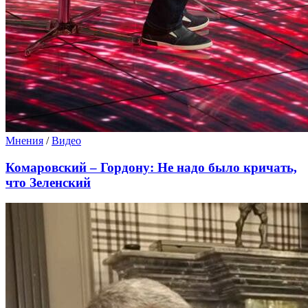
Мнения
/
Видео
Комаровский – Гордону: Не надо было кричать,
что Зеленский