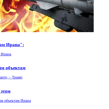
там Ирана":
ым объектам
 этом