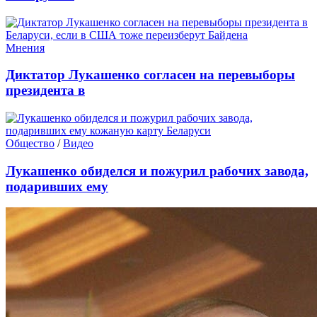
Мнения
Диктатор Лукашенко согласен на перевыборы
президента в
Общество
/
Видео
Лукашенко обиделся и пожурил рабочих завода,
подаривших ему