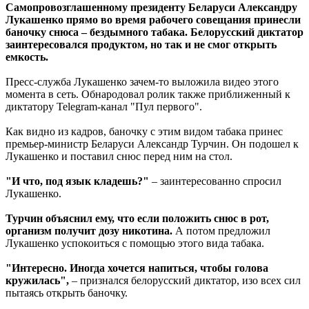
Самопровозглашенному президенту Беларуси Александру
Лукашенко прямо во время рабочего совещания принесли
баночку снюса – бездымного табака. Белорусский диктатор
заинтересовался продуктом, но так и не смог открыть
емкость.
Пресс-служба Лукашенко зачем-то выложила видео этого
момента в сеть. Обнародовал ролик также приближенный к
диктатору Telegram-канал "Пул первого".
Как видно из кадров, баночку с этим видом табака принес
премьер-министр Беларуси Александр Турчин. Он подошел к
Лукашенко и поставил снюс перед ним на стол.
"И что, под язык кладешь?"
– заинтересованно спросил
Лукашенко.
Турчин объяснил ему, что если положить снюс в рот,
организм получит дозу никотина.
А потом предложил
Лукашенко успокоиться с помощью этого вида табака.
"Интересно. Иногда хочется напиться, чтобы голова
кружилась",
– признался белорусский диктатор, изо всех сил
пытаясь открыть баночку.