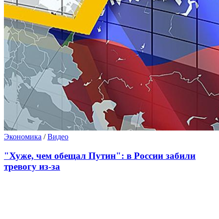
Экономика
/
Видео
"Хуже, чем обещал Путин": в России забили
тревогу из-за