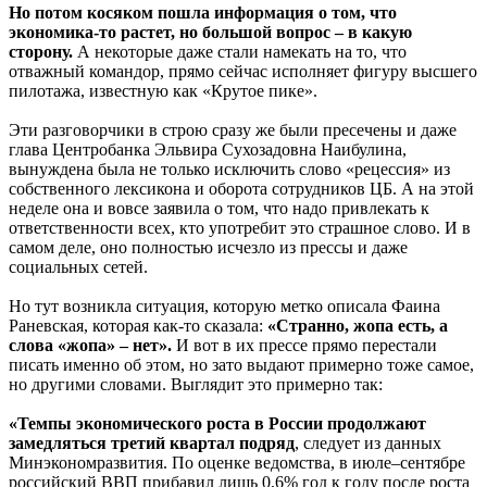
Но потом косяком пошла информация о том, что
экономика-то растет, но большой вопрос – в какую
сторону.
А некоторые даже стали намекать на то, что
отважный командор, прямо сейчас исполняет фигуру высшего
пилотажа, известную как «Крутое пике».
Эти разговорчики в строю сразу же были пресечены и даже
глава Центробанка Эльвира Сухозадовна Наибулина,
вынуждена была не только исключить слово «рецессия» из
собственного лексикона и оборота сотрудников ЦБ. А на этой
неделе она и вовсе заявила о том, что надо привлекать к
ответственности всех, кто употребит это страшное слово. И в
самом деле, оно полностью исчезло из прессы и даже
социальных сетей.
Но тут возникла ситуация, которую метко описала Фаина
Раневская, которая как-то сказала:
«Странно, жопа есть, а
слова «жопа» – нет».
И вот в их прессе прямо перестали
писать именно об этом, но зато выдают примерно тоже самое,
но другими словами. Выглядит это примерно так:
«Темпы экономического роста в России продолжают
замедляться третий квартал подряд
, следует из данных
Минэкономразвития. По оценке ведомства, в июле–сентябре
российский ВВП прибавил лишь 0,6% год к году после роста