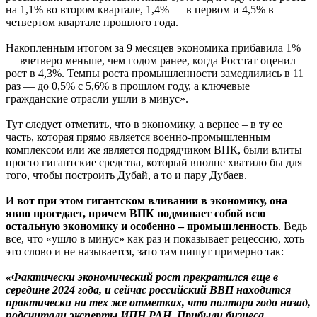
на 1,1% во втором квартале, 1,4% — в первом и 4,5% в
четвертом квартале прошлого года.
Накопленным итогом за 9 месяцев экономика прибавила 1%
— вчетверо меньше, чем годом ранее, когда Росстат оценил
рост в 4,3%. Темпы роста промышленности замедлились в 11
раз — до 0,5% с 5,6% в прошлом году, а ключевые
гражданские отрасли ушли в минус».
Тут следует отметить, что в экономику, а вернее – в ту ее
часть, которая прямо является военно-промышленным
комплексом или же является подрядчиком ВПК, были влиты
просто гигантские средства, который вполне хватило бы для
того, чтобы построить Дубай, а то и пару Дубаев.
И вот при этом гигантском вливании в экономику, она
явно проседает, причем ВПК подминает собой всю
остальную экономику и особенно – промышленность
. Ведь
все, что «ушло в минус» как раз и показывает рецессию, хоть
это слово и не называется, зато там пишут примерно так:
«Фактически экономический рост прекратился еще в
середине 2024 года, и сейчас российский ВВП находится
практически на тех же отметках, что полтора года назад,
подсчитали эксперты ИПН РАН. Прибыли бизнеса,