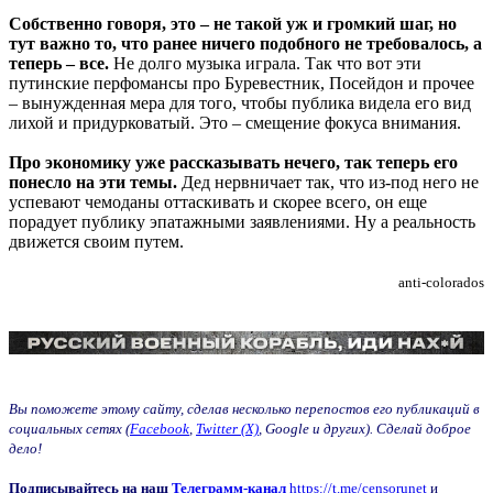
Собственно говоря, это – не такой уж и громкий шаг, но
тут важно то, что ранее ничего подобного не требовалось, а
теперь – все.
Не долго музыка играла. Так что вот эти
путинские перфомансы про Буревестник, Посейдон и прочее
– вынужденная мера для того, чтобы публика видела его вид
лихой и придурковатый. Это – смещение фокуса внимания.
Про экономику уже рассказывать нечего, так теперь его
понесло на эти темы.
Дед нервничает так, что из-под него не
успевают чемоданы оттаскивать и скорее всего, он еще
порадует публику эпатажными заявлениями. Ну а реальность
движется своим путем.
anti-colorados
Вы поможете этому сайту, сделав несколько перепостов его публикаций в
социальных сетях (
Facebook
,
Twitter (X)
, Google и других). Сделай доброе
дело!
Подписывайтесь на наш
Телеграмм-канал
https://t.me/censorunet
и