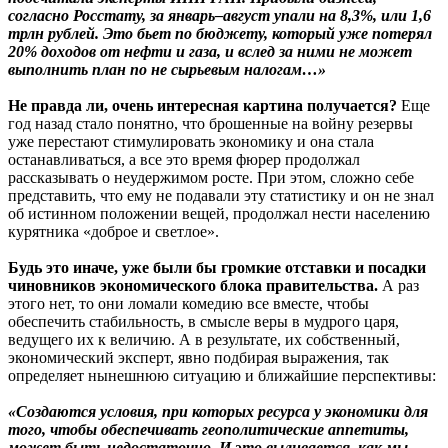
согласно Росстату, за январь–август упали на 8,3%, или 1,6
трлн рублей. Это бьет по бюджету, который уже потерял
20% доходов от нефти и газа, и вслед за ними не может
выполнить план по не сырьевым налогам…»
Не правда ли, очень интересная картина получается?
Еще
год назад стало понятно, что брошенные на войну резервы
уже перестают стимулировать экономику и она стала
останавливаться, а все это время фюрер продолжал
рассказывать о неудержимом росте. При этом, сложно себе
представить, что ему не подавали эту статистику и он не знал
об истинном положении вещей, продолжал нести населению
курятника «доброе и светлое».
Будь это иначе, уже были бы громкие отставки и посадки
чиновников экономического блока правительства.
А раз
этого нет, то они ломали комедию все вместе, чтобы
обеспечить стабильность, в смысле веры в мудрого царя,
ведущего их к величию. А в результате, их собственный,
экономический эксперт, явно подбирая выражения, так
определяет нынешнюю ситуацию и ближайшие перспективы:
«Создаются условия, при которых ресурса у экономики для
того, чтобы обеспечивать геополитические аппетиты,
может быть недостаточно. И это выливается, как мы