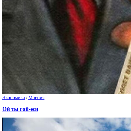
Экономика
/
Мнения
Ой ты гой-еси