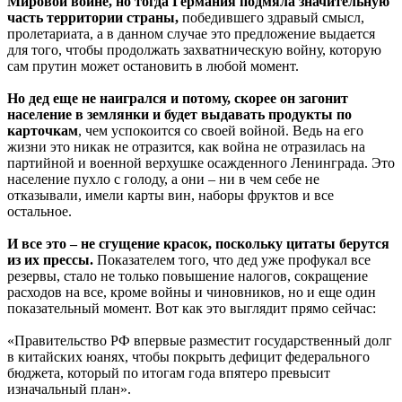
Мировой войне, но тогда Германия подмяла значительную
часть территории страны,
победившего здравый смысл,
пролетариата, а в данном случае это предложение выдается
для того, чтобы продолжать захватническую войну, которую
сам прутин может остановить в любой момент.
Но дед еще не наигрался и потому, скорее он загонит
население в землянки и будет выдавать продукты по
карточкам
, чем успокоится со своей войной. Ведь на его
жизни это никак не отразится, как война не отразилась на
партийной и военной верхушке осажденного Ленинграда. Это
население пухло с голоду, а они – ни в чем себе не
отказывали, имели карты вин, наборы фруктов и все
остальное.
И все это – не сгущение красок, поскольку цитаты берутся
из их прессы.
Показателем того, что дед уже профукал все
резервы, стало не только повышение налогов, сокращение
расходов на все, кроме войны и чиновников, но и еще один
показательный момент. Вот как это выглядит прямо сейчас:
«Правительство РФ впервые разместит государственный долг
в китайских юанях, чтобы покрыть дефицит федерального
бюджета, который по итогам года впятеро превысит
изначальный план».