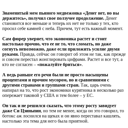
Знаменитый мем пьяного медвежонка «Денег нет, но вы
держитесь», получил свое ползучее продолжение.
Денег
становится все меньше и теперь их нет не только у тех, кто
просил себе камней с неба. Причем, тут есть важный момент.
Сам фюрер уверяет, что экономика растет и стоит
настолько прочно, что ее не то, что сломать, но даже
согнуть невозможно, даже если приложить усилие двумя
руками.
Правда, сейчас он говорит об этом не так, как прежде
и совсем перестал жонглировать цифрами. Растет и все тут, а
кто не согласен –
«пожалуйте бриться»
.
А ведь раньше его речи были не просто насыщены
процентами и прочим мусором, но и сравнениями с
другими странами и группами стран.
Так, царь очень
напирал на то, что рост экономики курятника в несколько раз
опережает таковой у США и тем более – у ЕС.
Он так и не решился сказать, что этому росту завидует
даже Си Цзиньпин
, но тем не менее, когда он это говорил, то
ботокс аж лоснился на щеках и он явно переставал кашлять,
настолько эта тема для него была приятной.