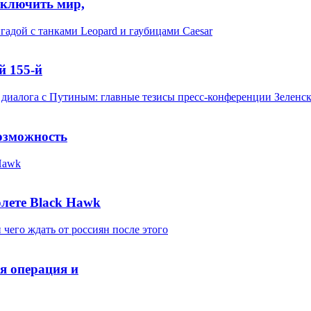
аключить мир,
й 155-й
озможность
лете Black Hawk
ся операция и