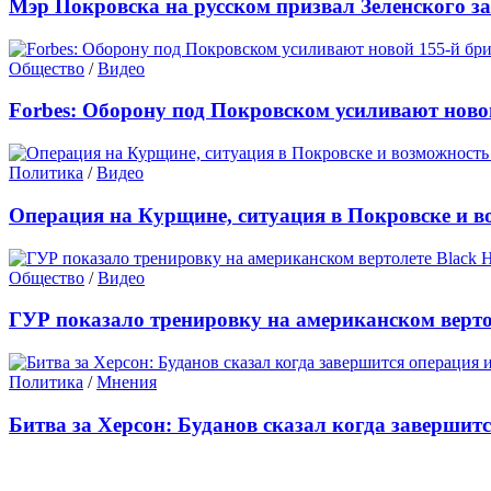
Мэр Покровска на русском призвал Зеленского з
Общество
/
Видео
Forbes: Оборону под Покровском усиливают ново
Политика
/
Видео
Операция на Курщине, ситуация в Покровске и в
Общество
/
Видео
ГУР показало тренировку на американском верто
Политика
/
Мнения
Битва за Херсон: Буданов сказал когда завершит