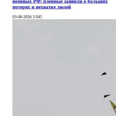
военных РФ: пленные заявили о больших
потерях и нехватке людей
03-08-2026
3 045