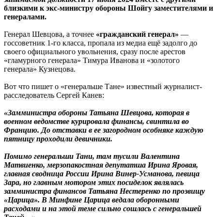
близкими к экс-министру обороны Шойгу заместителями и
генералами.
Генерал Шевцова, а точнее
«гражданский генерал»
—
госсоветник 1-го класса, пропала из медиа ещё задолго до
своего официального увольнения, сразу после арестов
«гламурного генерала» Тимура Иванова и «золотого
генерала» Кузнецова.
Вот что пишет о «генеральше Тане» известный журналист-
расследователь Сергей Канев:
«Замминистра обороны Татьяна Шевцова, которая в
военном ведомстве курировала финансы, свинтила во
Францию. До отставки в ее загородном особняке каждую
пятницу проходили девичники.
Помимо генеральши Тани, там тусили Валентина
Матвиенко, мерзопакостная депутатша Ирина Яровая,
главная сводница России Ирина Винер-Усманова, певица
Зара, но главным мотором этих посиделок являлась
замминистра финансов Татьяна Нестеренко по прозвищу
«Царица». В Минфине Царица ведала оборонными
расходами и на этой теме сильно сошлась с генеральшей