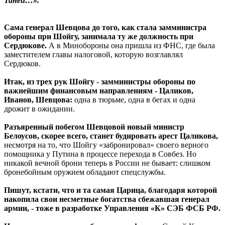
Таней…».
Сама генерал Шевцова до того, как стала замминистра
обороны при Шойгу, занимала ту же должность при
Сердюкове.
А в Минобороны она пришла из ФНС, где была
заместителем главы налоговой, которую возглавлял
Сердюков.
Итак, из трех рук Шойгу - замминистры обороны по
важнейшим финансовым направлениям - Цаликов,
Иванов, Шевцова:
одна в тюрьме, одна в бегах и одна
дрожит в ожидании.
Разъяренный побегом Шевцовой новый министр
Белоусов, скорее всего, станет будировать арест Цаликова,
несмотря на то, что Шойгу «забронировал» своего верного
помощника у Путина в процессе перехода в Совбез. Но
никакой вечной брони теперь в России не бывает: слишком
бронебойным оружием обладают спецслужбы.
Пишут, кстати, что и та самая Царица, благодаря которой
накопила свои несметные богатства сбежавшая генерал
армии, - тоже в разработке Управления «К» СЭБ ФСБ РФ.