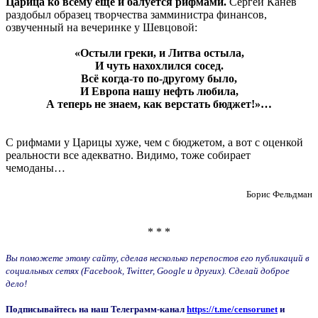
Царица ко всему еще и балуется рифмами.
Сергей Канев
раздобыл образец творчества замминистра финансов,
озвученный на вечеринке у Шевцовой:
«Остыли греки, и Литва остыла,
И чуть нахохлился сосед.
Всё когда-то по-другому было,
И Европа нашу нефть любила,
А теперь не знаем, как верстать бюджет!»…
С рифмами у Царицы хуже, чем с бюджетом, а вот с оценкой
реальности все адекватно. Видимо, тоже собирает
чемоданы…
Борис Фельдман
* * *
Вы поможете этому сайту, сделав несколько перепостов его публикаций в
социальных сетях (Facebook, Twitter, Google и других). Сделай доброе
дело!
Подписывайтесь на наш Телеграмм-канал
https://t.me/censorunet
и