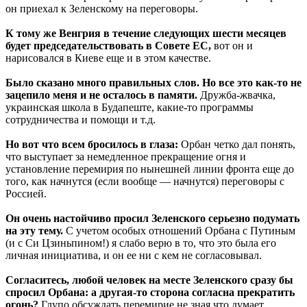
он приехал к Зеленскому на переговоры.
К тому же Венгрия в течение следующих шести месяцев
будет председательствовать в Совете ЕС,
вот он и
нарисовался в Киеве еще и в этом качестве.
Было сказано много правильных слов. Но все это как-то не
зацепило меня и не осталось в памяти.
Дружба-жвачка,
украинская школа в Будапеште, какие-то программы
сотрудничества и помощи и т.д.
Но вот что всем бросилось в глаза:
Орбан четко дал понять,
что выступает за немедленное прекращение огня и
установление перемирия по нынешней линии фронта еще до
того, как начнутся (если вообще — начнутся) переговоры с
Россией.
Он очень настойчиво просил Зеленского серьезно подумать
на эту тему.
С учетом особых отношений Орбана с Путиным
(и с Си Цзиньпином!) я слабо верю в то, что это была его
личная инициатива, и он ее ни с кем не согласовывал.
Согласитесь, любой человек на месте Зеленского сразу бы
спросил Орбана: а другая-то сторона согласна прекратить
огонь?
Глупо обсуждать перемирие не зная что думает