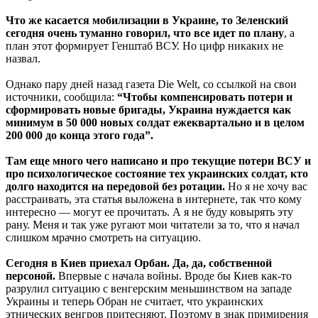
Что же касается мобилизации в Украине, то Зеленский
сегодня очень туманно говорил, что все идет по плану
, а
план этот формирует Генштаб ВСУ. Но цифр никаких не
назвал.
Однако пару дней назад газета Die Welt, со ссылкой на свои
источники, сообщила:
“Чтобы компенсировать потери и
сформировать новые бригады, Украина нуждается как
минимум в 50 000 новых солдат ежеквартально и в целом
200 000 до конца этого года”.
Там еще много чего написано и про текущие потери ВСУ и
про психологическое состояние тех украинских солдат, кто
долго находится на передовой без ротации.
Но я не хочу вас
расстраивать, эта статья выложена в интернете, так что кому
интересно — могут ее прочитать. А я не буду ковырять эту
рану. Меня и так уже ругают мои читатели за то, что я начал
слишком мрачно смотреть на ситуацию.
Сегодня в Киев приехал Орбан. Да, да, собственной
персоной.
Впервые с начала войны. Вроде бы Киев как-то
разрулил ситуацию с венгерским меньшинством на западе
Украины и теперь Обран не считает, что украинских
этнических венгров притесняют. Поэтому в знак примирения