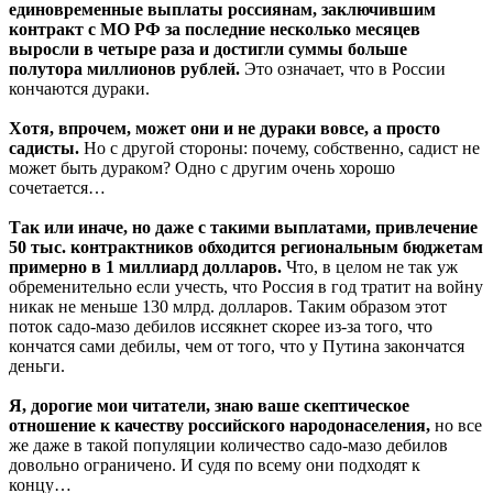
единовременные выплаты россиянам, заключившим
контракт с МО РФ за последние несколько месяцев
выросли в четыре раза и достигли суммы больше
полутора миллионов рублей.
Это означает, что в России
кончаются дураки.
Хотя, впрочем, может они и не дураки вовсе, а просто
садисты.
Но с другой стороны: почему, собственно, садист не
может быть дураком? Одно с другим очень хорошо
сочетается…
Так или иначе, но даже с такими выплатами, привлечение
50 тыс. контрактников обходится региональным бюджетам
примерно в 1 миллиард долларов.
Что, в целом не так уж
обременительно если учесть, что Россия в год тратит на войну
никак не меньше 130 млрд. долларов. Таким образом этот
поток садо-мазо дебилов иссякнет скорее из-за того, что
кончатся сами дебилы, чем от того, что у Путина закончатся
деньги.
Я, дорогие мои читатели, знаю ваше скептическое
отношение к качеству российского народонаселения,
но все
же даже в такой популяции количество садо-мазо дебилов
довольно ограничено. И судя по всему они подходят к
концу…