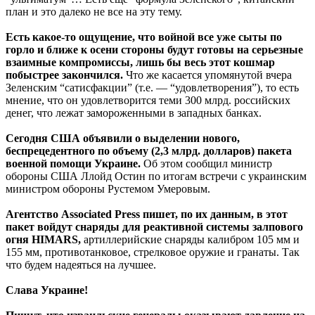
план и это далеко не все на эту тему.
Есть какое-то ощущение, что войной все уже сыты по
горло и ближе к осени стороны будут готовы на серьезные
взаимные компромиссы, лишь бы весь этот кошмар
побыстрее закончился.
Что же касается упомянутой вчера
Зеленским “сатисфакции” (т.е. — “удовлетворения”), то есть
мнение, что он удовлетворится теми 300 млрд. российских
денег, что лежат замороженными в западных банках.
Сегодня США объявили о выделении нового,
беспрецедентного по объему (2,3 млрд. долларов) пакета
военной помощи Украине.
Об этом сообщил министр
обороны США Ллойд Остин по итогам встречи с украинским
министром обороны Рустемом Умеровым.
Агентство Associated Press пишет, по их данным, в этот
пакет войдут снаряды для реактивной системы залпового
огня HIMARS,
артиллерийские снаряды калибром 105 мм и
155 мм, противотанковое, стрелковое оружие и гранаты. Так
что будем надеяться на лучшее.
Слава Украине!