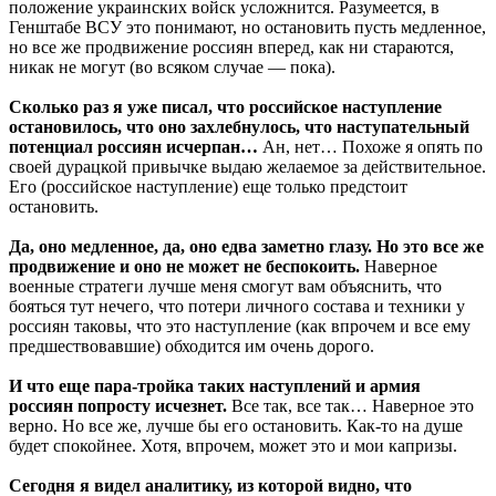
положение украинских войск усложнится. Разумеется, в
Генштабе ВСУ это понимают, но остановить пусть медленное,
но все же продвижение россиян вперед, как ни стараются,
никак не могут (во всяком случае — пока).
Сколько раз я уже писал, что российское наступление
остановилось, что оно захлебнулось, что наступательный
потенциал россиян исчерпан…
Ан, нет… Похоже я опять по
своей дурацкой привычке выдаю желаемое за действительное.
Его (российское наступление) еще только предстоит
остановить.
Да, оно медленное, да, оно едва заметно глазу. Но это все же
продвижение и оно не может не беспокоить.
Наверное
военные стратеги лучше меня смогут вам объяснить, что
бояться тут нечего, что потери личного состава и техники у
россиян таковы, что это наступление (как впрочем и все ему
предшествовавшие) обходится им очень дорого.
И что еще пара-тройка таких наступлений и армия
россиян попросту исчезнет.
Все так, все так… Наверное это
верно. Но все же, лучше бы его остановить. Как-то на душе
будет спокойнее. Хотя, впрочем, может это и мои капризы.
Сегодня я видел аналитику, из которой видно, что