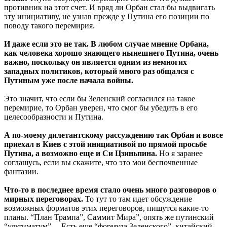
противник на этот счет. И вряд ли Орбан стал бы выдвигать
эту инициативу, не узнав прежде у Путина его позиции по
поводу такого перемирия.
И даже если это не так. В любом случае мнение Орбана,
как человека хорошо знающего нынешнего Путина, очень
важно, поскольку он является одним из немногих
западных политиков, который много раз общался с
Путиным уже после начала войны.
Это значит, что если бы Зеленский согласился на такое
перемирие, то Орбан уверен, что смог бы убедить в его
целесообразности и Путина.
А по-моему дилетантскому рассуждению так Орбан и вовсе
приехал в Киев с этой инициативой по прямой просьбе
Путина, а возможно еще и Си Цзиньпина.
Но я заранее
соглашусь, если вы скажите, что это мои беспочвенные
фантазии.
Что-то в последнее время стало очень много разговоров о
мирных переговорах.
То тут то там идет обсуждение
возможных форматов этих переговоров, пишутся какие-то
планы. “План Трампа”, Саммит Мира”, опять же путинский
“ультиматум”… Есть еще “формула Зеленского”, китайский