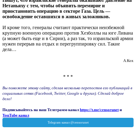
Пишут, что израильские генералы оказывают давление на
Нетаньяху с тем, чтобы объявить перемирие и
приостановить операцию в секторе Газа. Цель —
освобождение оставшихся в живых заложников.
И кроме того, генералы считают практически неизбежной
крупную военную операцию против Хезболлы на юге Ливана
(а может быть еще и в Сирии), а раз так, то израильской армии
нужен перерыв на отдых и перегруппировку сил. Такие
дела…
А.Кох
* * *
Вы поможете этому сайту, сделав несколько перепостов его публикаций в
социальных сетях (Facebook, Twitter, Google и других). Сделай доброе
дело!
Подписывайтесь на наш Телеграмм-канал
https://t.me/censorunet
и
YouTube канал