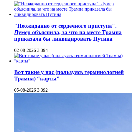
"Неожиданно от сердечного приступа".
Лумер объяснила, за что на месте Трампа
приказала бы ликвидировать Путина
02-08-2026
3 394
Вот такие у нас (пользуясь терминологией
Трампа) “карты”
05-08-2026
3 392