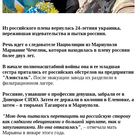
Из российского плена вернулась 24-летняя украинка,
пережившая издевательства и пытки россиян.
Речь идет о следователе Нацполиции из Мариуполя
Марианне Чечелюк, которая находилась в плену россиян
более двух лет.
В начале полномасштабной войны она и ее младшая
сестра прятались от российских обстрелов на предприятии
"Азовсталь".
После эвакуации завода их разделили в
фильтрационном лагере.
Россияне, узнавшие о профессии девушки, забрали ее в
Донецкое СИЗО. Затем ее держали в колонии в Еленовке, а
затем – в тюрьмах Таганрога и Мариуполя.
"Мою дочь пытались перетащить на российскую сторону
как сладкими обещаниями о большой зарплате, так и
запугиваниями. Но она отказалась"
,
– отмечала мать
Марьяны в январе этого года.