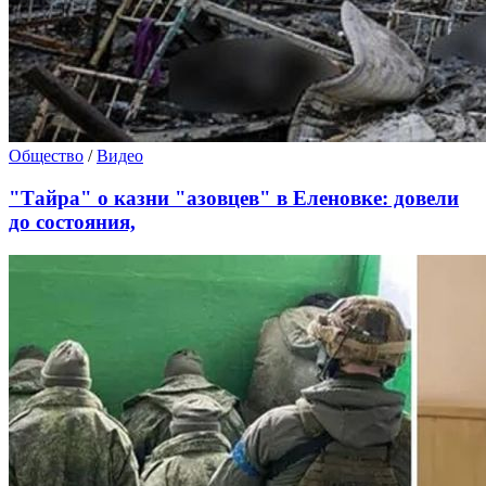
Общество
/
Видео
"Тайра" о казни "азовцев" в Еленовке: довели
до состояния,