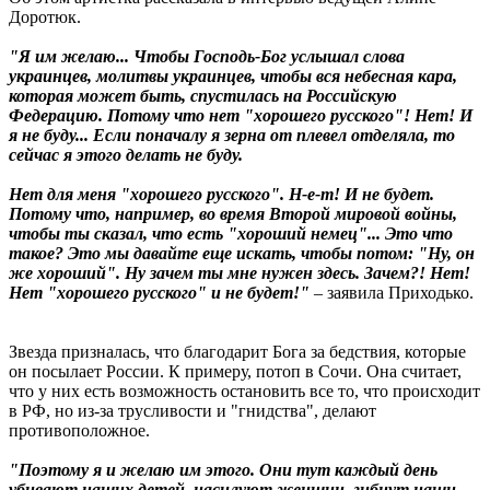
Доротюк.
"Я им желаю... Чтобы Господь-Бог услышал слова
украинцев, молитвы украинцев, чтобы вся небесная кара,
которая может быть, спустилась на Российскую
Федерацию. Потому что нет "хорошего русского"! Нет! И
я не буду... Если поначалу я зерна от плевел отделяла, то
сейчас я этого делать не буду.
Нет для меня "хорошего русского". Н-е-т! И не будет.
Потому что, например, во время Второй мировой войны,
чтобы ты сказал, что есть "хороший немец"... Это что
такое? Это мы давайте еще искать, чтобы потом: "Ну, он
же хороший". Ну зачем ты мне нужен здесь. Зачем?! Нет!
Нет "хорошего русского" и не будет!"
– заявила Приходько.
Звезда призналась, что благодарит Бога за бедствия, которые
он посылает России. К примеру, потоп в Сочи. Она считает,
что у них есть возможность остановить все то, что происходит
в РФ, но из-за трусливости и "гнидства", делают
противоположное.
"Поэтому я и желаю им этого. Они тут каждый день
убивают наших детей, насилуют женщин, гибнут наши