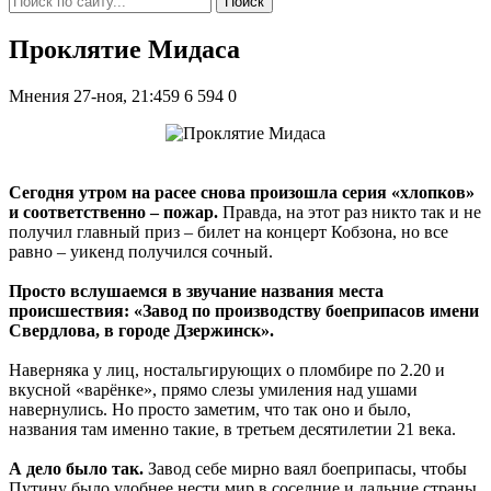
Поиск
Проклятие Мидаса
Мнения
27-ноя, 21:459
6 594
0
Сегодня утром на расее снова произошла серия «хлопков»
и соответственно – пожар.
Правда, на этот раз никто так и не
получил главный приз – билет на концерт Кобзона, но все
равно – уикенд получился сочный.
Просто вслушаемся в звучание названия места
происшествия: «Завод по производству боеприпасов имени
Свердлова, в городе Дзержинск».
Наверняка у лиц, ностальгирующих о пломбире по 2.20 и
вкусной «варёнке», прямо слезы умиления над ушами
навернулись. Но просто заметим, что так оно и было,
названия там именно такие, в третьем десятилетии 21 века.
А дело было так.
Завод себе мирно ваял боеприпасы, чтобы
Путину было удобнее нести мир в соседние и дальние страны