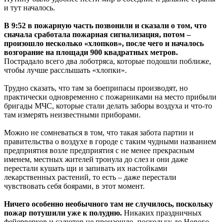
и тут началось.
В 9:52 в пожарную часть позвонили и сказали о том, что
сначала сработала пожарная сигнализация, потом –
произошло несколько «хлопков», после чего и началось
возгорание на площади 900 квадратных метров.
Пострадало всего два лоботряса, которые подошли поближе,
чтобы лучше расслышать «хлопки».
Трудно сказать, что там за боеприпасы производят, но
практически одновременно с пожарниками на место прибыли
бригады МЧС, которые стали делать заборы воздуха и что-то
там измерять неизвестными приборами.
Можно не сомневаться в том, что такая забота партии и
правительства о воздухе в городе с таким чудными названием
предприятия возле предприятия с не менее прекрасным
именем, местных жителей тронула до слез и они даже
перестали кушать щи и запивать их настойками
лекарственных растений, то есть – даже перестали
чувствовать себя боярами, в этот момент.
Ничего особенно необычного там не случилось, поскольку
пожар потушили уже к полудню.
Никаких праздничных
фейерверков и салютов не произошло, поскольку до Нового