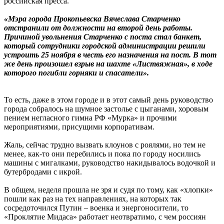
российская пресса.
«Мэра города Прокопьевска Вячеслава Старченко
отстранили от должности на второй день работы.
Причиной увольнения Старченко с поста стал банкет,
который сотрудники городской администрации решили
устроить 25 ноября в честь его назначения на пост. В тот
же день произошел взрыв на шахте «Листвяжная», в ходе
которого погибли горняки и спасатели».
То есть, даже в этом городе и в этот самый день руководство
города собралось на шумное застолье с цыганами, хоровым
пением негласного гимна РФ «Мурка» и прочими
мероприятиями, присущими корпоративам.
Жаль, сейчас трудно вызвать клоунов с роялями, но тем не
менее, как-то они перебились и пока по городу носились
машины с мигалками, руководство накидывалось водочкой и
бутербродами с икрой.
В общем, неделя прошла не зря и судя по тому, как «хлопки»
пошли как раз на тех направлениях, на которых так
сосредоточился Путин – военка и энергоносители, то
«Проклятие Мидаса» работает неотвратимо, с чем россиян