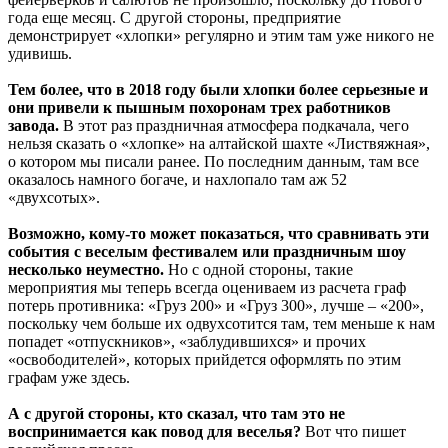
года еще месяц. С другой стороны, предприятие
демонстрирует «хлопки» регулярно и этим там уже никого не
удивишь.
Тем более, что в 2018 году были хлопки более серьезные и
они привели к пышным похоронам трех работников
завода.
В этот раз праздничная атмосфера подкачала, чего
нельзя сказать о «хлопке» на алтайской шахте «Листвяжная»,
о котором мы писали ранее. По последним данным, там все
оказалось намного богаче, и нахлопало там аж 52
«двухсотых».
Возможно, кому-то может показаться, что сравнивать эти
события с веселым фестивалем или праздничным шоу
несколько неуместно.
Но с одной стороны, такие
мероприятия мы теперь всегда оцениваем из расчета граф
потерь противника: «Груз 200» и «Груз 300», лучше – «200»,
поскольку чем больше их одвухсотится там, тем меньше к нам
попадет «отпускников», «заблудившихся» и прочих
«освободителей», которых прийдется оформлять по этим
графам уже здесь.
А с другой стороны, кто сказал, что там это не
воспринимается как повод для веселья?
Вот что пишет