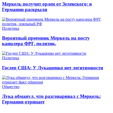
Меркель получит орден от Зеленского: в
Германии раскрыли
Политика
Вероятный преемник Меркель на посту
канцлера ФРГ, политик,
Политика
Госдеп США: У Лукашенко нет легитимности
Общество
Лука обманул, что разговаривал с Меркель:
Германия отрицает