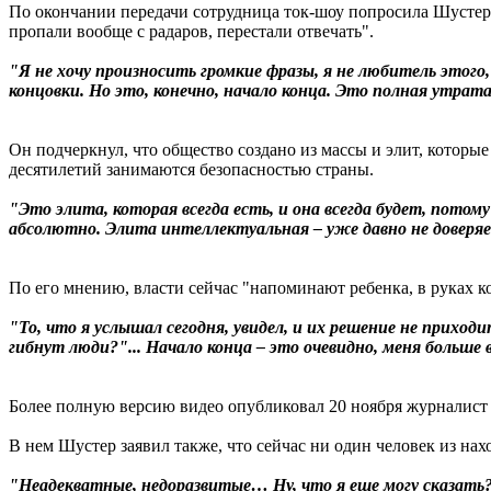
По окончании передачи сотрудница ток-шоу попросила Шусте
пропали вообще с радаров, перестали отвечать".
"Я не хочу произносить громкие фразы, я не любитель этого,
концовки. Но это, конечно, начало конца. Это полная утрата
Он подчеркнул, что общество создано из массы и элит, которые
десятилетий занимаются безопасностью страны.
"Это элита, которая всегда есть, и она всегда будет, пото
абсолютно. Элита интеллектуальная – уже давно не доверяе
По его мнению, власти сейчас "напоминают ребенка, в руках ко
"То, что я услышал сегодня, увидел, и их решение не прихо
гибнут люди?"... Начало конца – это очевидно, меня больше 
Более полную версию видео опубликовал 20 ноября журналист
В нем Шустер заявил также, что сейчас ни один человек из нах
"Неадекватные, недоразвитые… Ну, что я еще могу сказать?