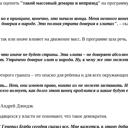
ра оценить
"такой массовый демарш и неприход"
на программу,
 но в принципе, конечно, это начало конца. Меня немного кон
 доверия в народе. Это полная утрата доверия в элитах"
, – с
 так или иначе влияют на движение масс. В программе шла речь,
му что иначе не будет страны. Эта элита – не доверяет абсол
т. Утрачено доверие элит и народа. Ну, к чему же это может
торого граната – это опасно для ребенка и для всех окружающих
дить... Нет, они имеют право, никто их не может заставить. 
всего волнует, как долго этот конец продлится и какие будут 
 Андрей Дзиндзя.
одящихся у власти не понимают, что такое демократия.
 Генерал Бурба сегодня сказал все. Мне кажется, к этому д