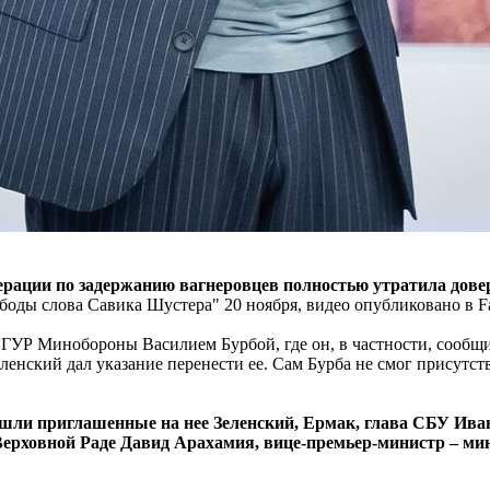
ации по задержанию вагнеровцев полностью утратила довери
боды слова Савика Шустера" 20 ноября, видео опубликовано в 
УР Минобороны Василием Бурбой, где он, в частности, сообщил
енский дал указание перенести ее. Сам Бурба не смог присутств
шли приглашенные на нее Зеленский, Ермак, глава СБУ Иван
 Верховной Раде Давид Арахамия, вице-премьер-министр – м