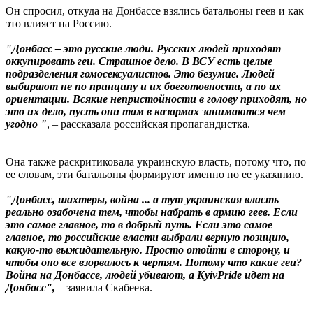
Он спросил, откуда на Донбассе взялись батальоны геев и как
это влияет на Россию.
"Донбасс – это русские люди. Русских людей приходят
оккупировать геи. Страшное дело. В ВСУ есть целые
подразделения гомосексуалистов. Это безумие. Людей
выбирают не по принципу и их боеготовности, а по их
ориентации. Всякие непристойности в голову приходят, но
это их дело, пусть они там в казармах занимаются чем
угодно "
, – рассказала российская пропагандистка.
Она также раскритиковала украинскую власть, потому что, по
ее словам, эти батальоны формируют именно по ее указанию.
"Донбасс, шахтеры, война ... а тут украинская власть
реально озабочена тем, чтобы набрать в армию геев. Если
это самое главное, то в добрый путь. Если это самое
главное, то российские власти выбрали верную позицию,
какую-то выжидательную. Просто отойти в сторону, и
чтобы оно все взорвалось к чертям. Потому что какие геи?
Война на Донбассе, людей убивают, а KyivPride идет на
Донбасс",
– заявила Скабеева.