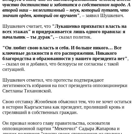
чувство достоинства и заботится о собственном народе. А
второй наш – нелегитимный – неук, который путает, что
значит орден, который он вручает"
, – заявил Шушкевич.
Шушкевич считает, что
"Лукашенко прихватил власть на
всех этажах" и придерживается лишь одного правила: я
начальник – ты дурак",
– сказал политик.
"Он любит свою власть и себя. И больше никого… Все
ключевые должности в его распоряжении. Никакого
благородства и образованности у нашего президента нет"
,
– сказал он и добавил, что белорусы не согласны с такой
ситуацией.
Шушкевич отметил, что протесты подтверждают
легитимность избрания на пост президента оппозиционерки
Светланы Тихановской.
Свою отставку Жээнбеков объяснил тем, что не хочет остаться
в истории Кыргызстана как президент, проливший кровь и
стрелявший в собственных граждан.
Он призвал нового главу правительства, основателя
оппозиционной партии "Мекенчил" Садыра Жапарова и
других политиков "увести своих сторонников из столицы