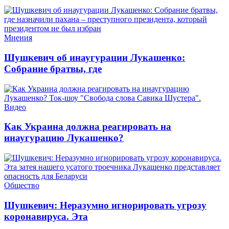
Мнения
Шушкевич об инаугурации Лукашенко:
Собрание братвы, где
Видео
Как Украина должна реагировать на
инаугурацию Лукашенко?
Общество
Шушкевич: Неразумно игнорировать угрозу
коронавируса. Эта