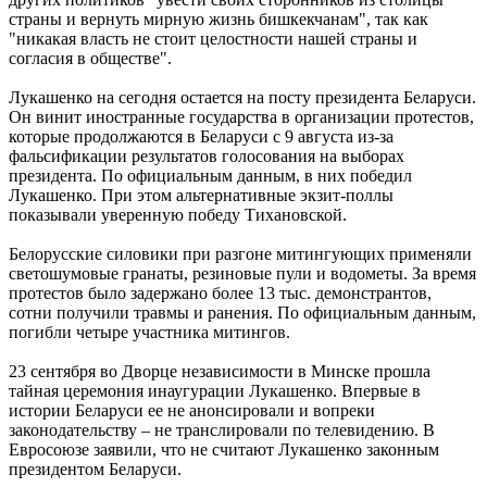
страны и вернуть мирную жизнь бишкекчанам", так как
"никакая власть не стоит целостности нашей страны и
согласия в обществе".
Лукашенко на сегодня остается на посту президента Беларуси.
Он винит иностранные государства в организации протестов,
которые продолжаются в Беларуси с 9 августа из-за
фальсификации результатов голосования на выборах
президента. По официальным данным, в них победил
Лукашенко. При этом альтернативные экзит-поллы
показывали уверенную победу Тихановской.
Белорусские силовики при разгоне митингующих применяли
светошумовые гранаты, резиновые пули и водометы. За время
протестов было задержано более 13 тыс. демонстрантов,
сотни получили травмы и ранения. По официальным данным,
погибли четыре участника митингов.
23 сентября во Дворце независимости в Минске прошла
тайная церемония инаугурации Лукашенко. Впервые в
истории Беларуси ее не анонсировали и вопреки
законодательству – не транслировали по телевидению. В
Евросоюзе заявили, что не считают Лукашенко законным
президентом Беларуси.